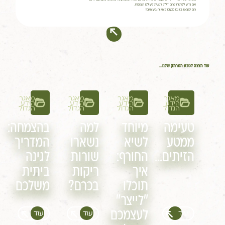
אם נדע לפתוח להם דלת רגשית לעולם הצומח,
הם ימצאו בו גם מקום לצמוח בעצמם!
עוד הצצה לטבע המרתק שלנו...
מאגר
מאגר
מאגר
מאגר
הידע
הידע
הידע
הידע
הגדול
הגדול
הגדול
הגדול
טעימה
מיוחד
למה
בהצמחה:
ממטע
לשיא
נשארו
המדריך
הזיתים…
החורף:
שורות
לגינה
איך
ריקות
ביתית
תוכלו
בכרם?
משלכם
"לייצר"
לעצמכם
עוד
עוד
עוד