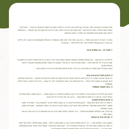
אחת המטרות החשובות ביותר בעבודה עם ילדים בגינה היא לא רק ללמד אותם איך לשתול, להשקות או לקצור – אלא לחבר
אותם רגשית לתהליך. כשילד מרגיש קשר רגשי לצמח, לכלי עבודה, לפינה בגינה או לרגע של שקט מול עלה שנפתח – הוא מתחיל
לראות בגינה מקום אישי, משמעותי, כזה שמזיז בו משהו מבפנים.
החיבור הרגשי הזה איננו מובן מאליו – הוא נבנה, שלב אחר שלב, מתוך תשומת לב ופעולות שמטמיעות את הקשר בלב הילדים.
הנה כמה דרכים מעשיות להתחיל לחבר את הילדים לגינה – מהשורש:
1. לתכנן יחד – מה שותלים ואיפה
הילדים לא רק מבצעים – הם שותפים אמיתיים. כשאנחנו מזמינים אותם לבחור אילו ירקות או פרחים לשתול, להציע היכן למקם כל
צמח, או לצייר יחד את מפת הגינה – אנחנו אומרים להם: זה גם שלך. המקום הזה מקבל פתאום משמעות שקשורה לזהות
האישית שלהם.
כמובן, שבגידול צמחי מאכל, יש בתכנון גם רכיב תורני: הלכות כלאיים, שמהווים נדבך מרכזי בתכנון הגינה.
2. להעניק תפקידים קבועים בגינה
ילד שהוא "אחראי השקיה" או "בודק לחות האדמה" מקבל אחריות שמייצרת שייכות. גם תפקידים פשוטים – כמו איסוף שבלולים,
ניכוש עשבים, או מעקב אחרי נביטה – יוצרים תחושת ערך עצמי. כשהתפקיד חוזר על עצמו – ההזדהות והקשר הרגשי הולכים
ומעמיקים.
3. ביקור משותף במשתלה
להביא את הילדים יחד איתכם לבחור שתילים, להריח את הצמחים, להתלבט בין צבעים וסוגים – זו חוויה מלאה חושים שמייצרת
בעלות וחיבור. גם אם זו רק פינת מרפסת קטנה – הרגע הזה של הבחירה יחד לא נשכח.
4. כתיבת איחולים לצמחים
זו אחת הדרכים היפות והמרגשות – לבקש מהילדים לכתוב ברכה קטנה לשתיל החדש: "שתצמח גבוה", "שתהיה לך שמש
חמימה", "שלא תיפגע ממזיקים". האיחולים האלה מחברים בין עולם הדמיון והרגש, לבין הצמח והמציאות – ומעודדים חמלה,
תקווה ואמפתיה.
ניתן לחבר את האיחולים לצמחים גם לתפילה – לצד התפילה הכללית לשנה מבורכת, אנו מתפללים לברכה גם בתוך הערוגה
הקטנה שלנו.
5. יומן גינה אישי או קבוצתי
המעקב אחר השינויים בגינה – דרך ציורים, תמונות, תיעוד גובה, או סתם שיתוף חוויות – מעניק עומק לתהליך. היומן הופך לגשר
בין הגינה ובין עולמו הפנימי של הילד. גם אם לא כותבים כל יום – עצם קיום היומן משדר שהגינה שווה תיעוד, שהיא משמעותית.
בסופו של דבר – ילדים נקשרים לא לדברים, אלא למשמעות שאנחנו מעניקים להם.