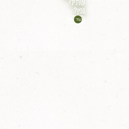
שתילי
גפן?
עוד