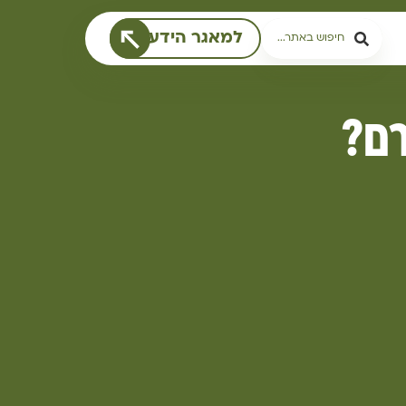
למאגר הידע
רם?