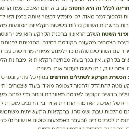
ריגה לכלל זה היא החסה:
עם בוא חום האביב, צמח החסה
ת ולהפוך למר מאוד. לכן מומלץ לקצור אותה בזמן ולא לה
ות ברשתות השיווק גדלות בשיטות חקלאיות המונעות מהן 
ופינוי השטח
השלב הראשון בהכנת הקרקע הוא פינוי השטח
עקירת הצמחים מהעונה הקודמת במידה והחלטתם לפנותם.
חד עם השורשים שלהם כדי למנוע צמיחה מחודשת. עם זא
ם בקרקע, אין בכך בעיה מבחינה חקלאית או מבחינת הלכו
יצמח שוב, ניתן פשוט לעקור אותו בשנית.
ש: הכשרת הקרקע לשתילים החדשים
בסוף כל עונה, ובפרט 
ע נוטה להתהדק ולהפוך לצפופה מאוד. בעוד שצמחים ותיק
ילים חדשים זקוקים לאדמה מאווררת ונוחה כדי לפתח מע
 זו של הפיכת האדמה והחדרת אוויר בין הרגבים מוכרת לנ
 גם מהלכות שבת ושמיטה). בחקלאות התעשייתית משתמש
ומות לטרקטורים (ובעבר באמצעות סוסים או שוורים) כדי 