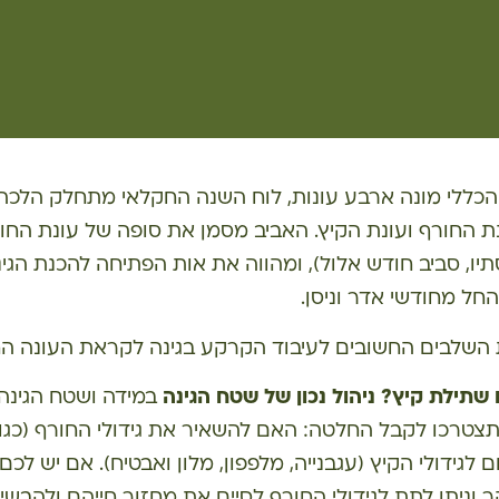
הכללי מונה ארבע עונות, לוח השנה החקלאי מתחלק הלכ
נת החורף ועונת הקיץ. האביב מסמן את סופה של עונת החור
ו, סביב חודש אלול), ומהווה את אות הפתיחה להכנת הגינה
חל מחודשי אדר וניסן.
 השלבים החשובים לעיבוד הקרקע בגינה לקראת העונה ה
 שתילת קיץ? ניהול נכון של שטח הגינה
במידה ושטח הגינה 
צטרכו לקבל החלטה: האם להשאיר את גידולי החורף (כגון ח
ם לגידולי הקיץ (עגבנייה, מלפפון, מלון ואבטיח). אם יש לכ
ר וניתן לתת לגידולי החורף לסיים את מחזור חייהם ולהבשי