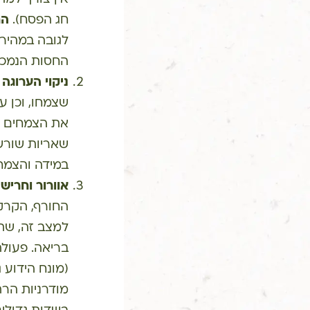
חג הפסח).
הח
לגובה במהירו
החסות הנמכר
ניקוי הערוגה 
שצמחו, וכן 
את הצמחים י
שאריות שורשי
במידה והצמח 
אוורור וחרי
החורף, הקרק
למצב זה, שת
בריאה. פעולה
(מונח הידוע
מודרניות הרת