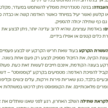
, אך בגינה הביתית נשתמש בכלים ידניים.
עבודה:
בגינה סטנדרטית מומלץ להשתמש במעדר, מקלט
או קלשון (אשר יעיל במיוחד כאשר האדמה קשה או כבדה מד
גם כף שתילה יכולה להספיק.
ם:
באדמת עציצים, שהיא לרוב עדינה יותר, ניתן לבצע את
ת כלים קטנים או אפילו בידיים.
 והעשרת הקרקע
בעוד שאת חריש הקרקע יש לבצע פעמיים ב
עונת הקיץ), את הזיבול מספיק לבצע רק פעם אחת בשנה. 
ע בעונה הקודמת, אינכם חייבים לעשות זאת כעת. פעולת
יל להפיכת האדמה: מטמיעים בקרקע "קומפוסט" – דשן 
עיים בלבד, כגון שאריות פירות וירקות, עלים יבשים וקליפו
מרים מלאכותיים). את הקומפוסט ניתן לרכוש במשתלות או 
לקראת שתילה
השלב האחרון, רגע לפני שאנו שותלים את צ