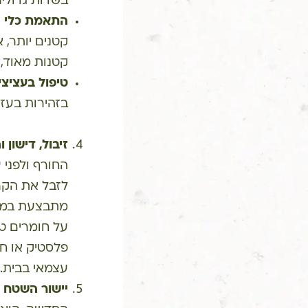
בשדות גדולים
התאמת כלי ה
קטנים יותר, 
קטנות מאוד, 
טיפול בעציצי
בזהירות בעזר
זיבול, דישון
החורף ולפני 
לזבל את הקרק
מתבצעת במקב
על חומרים טב
פלסטיק או חו
עצמאי בבית.
יישור השטח 