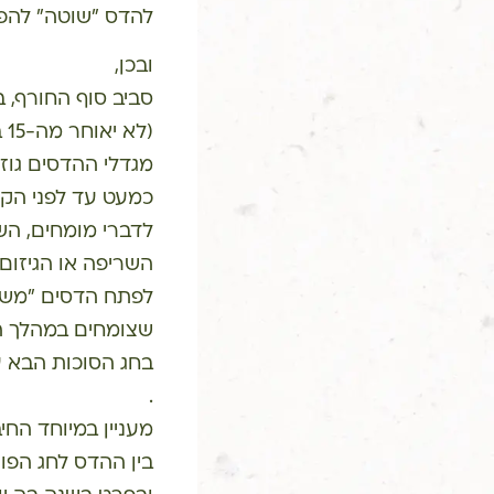
להדס "שוטה" להפ
ובכן,
סביב סוף החורף, ב
(לא יאוחר מה-15 במרץ למניינם),
מגדלי ההדסים גוז
כמעט עד לפני הק
לדברי מומחים, השר
השריפה או הגיזום 
לפתח הדסים "משול
שצומחים במהלך הק
בחג הסוכות הבא על
.
מעניין במיוחד ה
בין ההדס לחג הפו