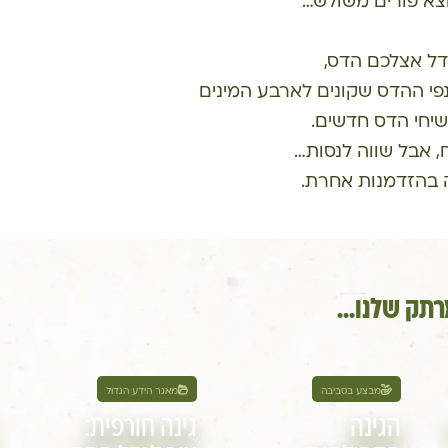
צא פורים משולש…
דל אצלכם הדס,
י ההדס שקונים לארבע המינים
שיחי הדס חדשים.
, אבל שווה לנסות…
 בהזדמנות אחרת.
תק שלנו...
מבצע בסביבה
מאגר הידע הגדול
הגינה
גינה חורפית: