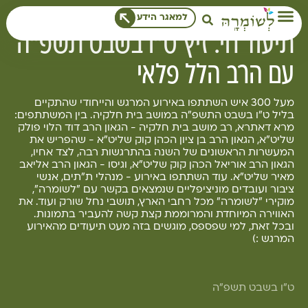
לתוכן
למאגר הידע
לשומרה בשטח
תיעוד חי: זיץ ט"ו בשבט תשפ"ה
עם הרב הלל פלאי
מעל 300 איש השתתפו באירוע המרגש והייחודי שהתקיים
בליל ט"ו בשבט התשפ"ה במושב בית חלקיה. בין המשתתפים:
מרא דאתרא, רב מושב בית חלקיה - הגאון הרב דוד הלוי פולק
שליט"א, הגאון הרב בן ציון הכהן קוק שליט"א - שהפריש את
המעשרות הראשונים של השנה בהתרגשות רבה, לצד אחיו,
הגאון הרב אוריאל הכהן קוק שליט"א, וגיסו - הגאון הרב אליאב
מאיר שליט"א. עוד השתתפו באירוע - מנהלי ת"תים, אנשי
ציבור ועובדים מוניציפליים שנמצאים בקשר עם "לשומרה",
מוקירי "לשומרה" מכל רחבי הארץ, תושבי נחל שורק ועוד. את
האווירה המיוחדת והמרוממת קצת קשה להעביר בתמונות.
ובכל זאת, למי שפספס, מוגשים בזה מעט תיעודים מהאירוע
המרגש :)
ט"ו בשבט תשפ"ה