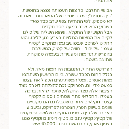
את הפרי.
אבישי התלבט: כל צוות העמותה נמצא בחופשת
"בין הזמנים"; יש רק יומיים של התארגנות... ואם זה
לא מספיק, לפי התחזית צפוי שרב כבד מאד
בשבוע הבא. שרב כמעט חסר תקדים...
אבל הקושי של החקלאי, שהוא השליח של כולנו
לקיים את המצוות התלויות בארץ, נגע לליבו. והוא
החליט לפרסם שבמושב גמזו מתקיים "קטיף
עצמי" של יבול - חוויה של קטיף, המשולבת
בהפרשת תרומות ומעשרות בעמדה מפוקחת
שתוצב בשטח.
הפרויקט התחיל, התגובות היו חמות מאד, ולא
בגלל החום הכבד ששרר. ביום הראשון השתתפו
מאות אנשים, ומס' המשתתפים הכפיל את עצמו
כמעט מדי יום. הפרויקט זכה להצלחה לא רק מצד
הציבור, אלא מצד החקלאי, שזכה לראות ברכה
בעמלו. החקלאי פתח שטחים נוספים לקטיף
עצמי; חקלאים אחרים שסבלו גם הם מקשיים
שונים בשיווק הפרי, הצטרפו לפרויקט, ובשבוע
האחרון של בין הזמנים התקיימו שלושה פרויקטים
של קטיף: קטיף ענבים, קטיף רימונים וקטיף מנגו
בצפון הארץ, בהם השתתפו כ-10,000 איש.