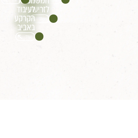
המשמש
המלא
לזריעה
לעיבוד
הקרקע
עוד
באביב
עוד