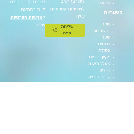
דיוור בהתאם
ליצירת קשר וקבלת
אודות
ל
מדיניות הפרטיות
דיוור בהתאם
קטגוריות
שלנו
ל
מדיניות הפרטיות
שטח
שלנו
שליחת
והישרדות
פניה
שטח
צמחים
פסולת
ניקיון וטיפוח
מעגל השנה
טיולים
טבע תרפיה
טבע עירוני
חקלאות
המצוות
התלויות
בארץ
גינון טיפולי
גינון
גיאוגרפיה