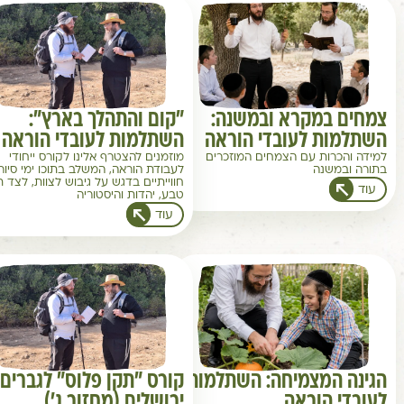
צמחים במקרא ובמשנה:
"קום והתהלך בארץ":
השתלמות לעובדי הוראה
השתלמות לעובדי הוראה
למידה והכרות עם הצמחים המוזכרים
מוזמנים להצטרף אלינו לקורס ייחודי
בתורה ובמשנה
לעבודת הוראה, המשלב בתוכו ימי סיור
חווייתיים בדגש על גיבוש לצוות, לצד ת
עוד
טבע, יהדות והיסטוריה
עוד
הגינה המצמיחה: השתלמות
קורס "תקן פלוס" לגברים 
לעובדי הוראה
ירושלים (מחזור ג')