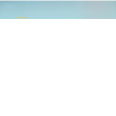
מפת אתר
יצירת קשר
עמודים
הרשמו לניוזלטר
דף הבית
שלנו
הצהרת
נגישות
מדיניות
פרטיות
קורסים
תוכניות וחוגים
מבצע
בסביבה
הרשמה ←
לשומרה
עם שליחת הטופס
בשטח
אתם מסכימים
עם שליחת הטופס
יצירת קשר
ליצירת קשר וקבלת
אתם מסכימים
מאגר הידע
דיוור בהתאם
ליצירת קשר וקבלת
אודות