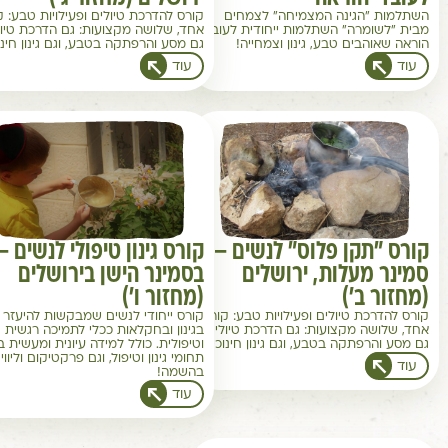
השתלמות "הגינה המצמיחה" לצמחים
קורס להדרכת טיולים ופעילויות טבע: ק
מבית "לשומרה" השתלמות ייחודית לעובדי
אחד, שלושה מקצועות: גם הדרכת טיול
הוראה שאוהבים טבע, גינון וצמחייה!
גם מסע והרפתקה בטבע, וגם גינון חינוכ
עוד
עוד
קורס "תקן פלוס" לנשים –
קורס גינון טיפולי לנשים –
סמינר מעלות, ירושלים
בסמינר הישן בירושלים
(מחזור ב')
(מחזור ו')
קורס להדרכת טיולים ופעילויות טבע: קורס
קורס ייחודי לנשים שמבקשות להיעזר
אחד, שלושה מקצועות: גם הדרכת טיולים,
בגינון ובחקלאות ככלי לתמיכה רגשית
גם מסע והרפתקה בטבע, וגם גינון חינוכי!
וטיפולית. כולל למידה עיונית ומעשית במ
תחומי גינון וטיפול, וגם פרקטיקום וליווי
עוד
בהשמה!
עוד